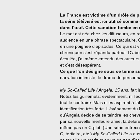
La France est victime d’un drôle de 
la série télévisé est ici utilisé comme
dans l’œuf. Cette sanction tombe en 
Le mot est née chez les diffuseurs, en r
audience en une phrase spectaculaire. Qu
en une poignée d’épisodes. Ce qui est vr
chronique» s’est répandu partout. D’abo
écoulée, j’ai même entendu des auteurs 
et c’est désespérant.
Ce que l’on désigne sous ce terme 
narration intimiste, le drama de personna
My So-Called Life / Angela, 15 ans
, fait
Notez les guillemets: évidemment, ni l’écr
tout le contraire. Mais elles aspirent à 
identification très forte. L’événement du
qu’Angela décide de se teindre les che
par sa nouvelle meilleure amie, la délur
même pas un C-plot. (Une série entrecroi
C, tertiaire, etc.)
My So-Called Life
a auss