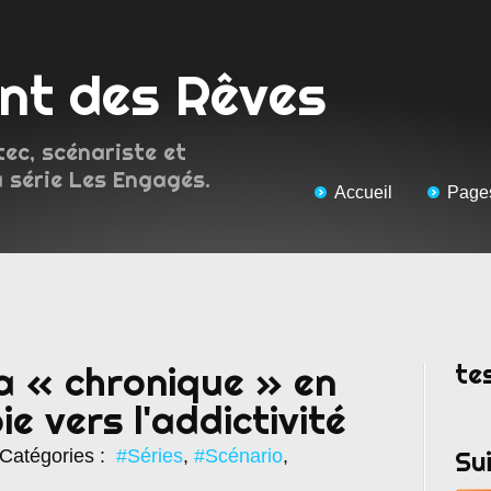
ent des Rêves
tec, scénariste et
a série Les Engagés.
Accueil
Page
te
la « chronique » en
ie vers l'addictivité
Catégories :
#Séries
,
#Scénario
,
Su