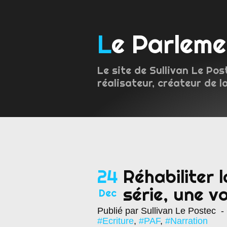
Le Parlem
Le site de Sullivan Le Pos
réalisateur, créateur de l
24
Réhabiliter 
série, une vo
Dec
Publié par Sullivan Le Postec
- 
#Ecriture
,
#PAF
,
#Narration