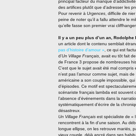
principal facteur du manque d’addictivit
des artifices plutôt que d’adresser les 
Pour revenir à
Urgences
, difficile de n
peine de noter qu’il a fallu attendre le 
qu’elle fasse son premier vrai cliffhanger
Il y a un peu plus d’un an, Rodolphe
un article dont le contenu semblait étran
pas d’histoire d’amour »
, ce qui est fact
d’
Un Village Français
, avait eu tôt fait
de France 3 propose de nombreuses his
C’est que le sujet avait été mal compris
n’est pas l’amour comme sujet, mais de
américaine a son couple impossible, qui
d’épisodes. Ce motif est spectaculairem
scénariste français lambda est souvent 
l’absence d’événements dans la narratio
systématiquement d’écrire de la chroniq
désastreux.
Un Village Français
est spécialiste de «
rencontrent à la fin d’une saison. Au débu
longue ellipse, on les retrouve mariés, 
vieux couple, déjà ancré dans ses habitu