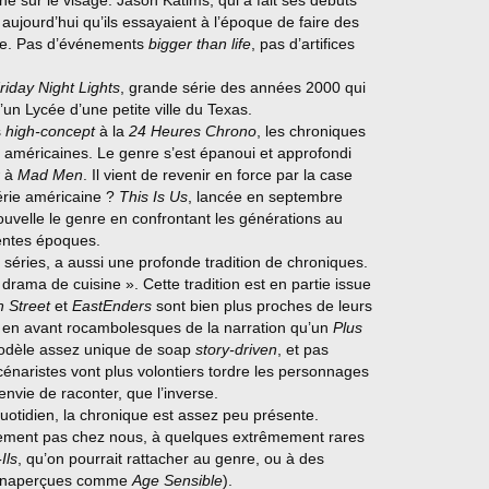
né sur le visage. Jason Katims, qui a fait ses débuts
 aujourd’hui qu’ils essayaient à l’époque de faire des
ible. Pas d’événements
bigger than life
, pas d’artifices
riday Night Lights
, grande série des années 2000 qui
d’un Lycée d’une petite ville du Texas.
s
high-concept
à la
24 Heures Chrono
, les chroniques
s américaines. Le genre s’est épanoui et approfondi
à
Mad Men
. Il vient de revenir en force par la case
érie américaine ?
This Is Us
, lancée en septembre
nouvelle le genre en confrontant les générations au
rentes époques.
séries, a aussi une profonde tradition de chroniques.
 drama de cuisine ». Cette tradition est en partie issue
 Street
et
EastEnders
sont bien plus proches de leurs
s en avant rocambolesques de la narration qu’un
Plus
 modèle assez unique de soap
story-driven
, et pas
cénaristes vont plus volontiers tordre les personnages
t envie de raconter, que l’inverse.
otidien, la chronique est assez peu présente.
quement pas chez nous, à quelques extrêmement rares
Ils
, qu’on pourrait rattacher au genre, ou à des
s inaperçues comme
Age Sensible
).