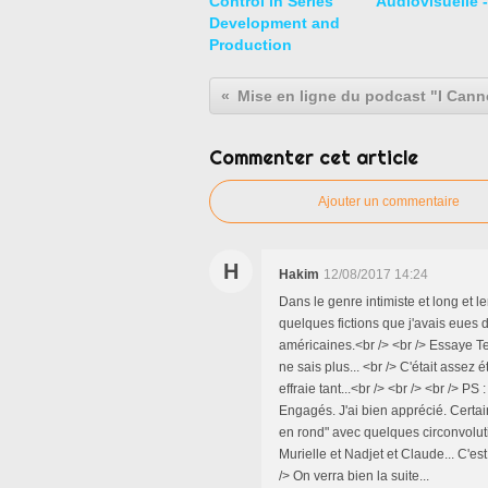
Control in Series
Audiovisuelle 
Development and
Production
Commenter cet article
Ajouter un commentaire
H
Hakim
12/08/2017 14:24
Dans le genre intimiste et long et len
quelques fictions que j'avais eues
américaines.<br /> <br /> Essaye T
ne sais plus... <br /> C'était assez é
effraie tant...<br /> <br /> <br /> PS :
Engagés. J'ai bien apprécié. Certain
en rond" avec quelques circonvolut
Murielle et Nadjet et Claude... C'es
/> On verra bien la suite...