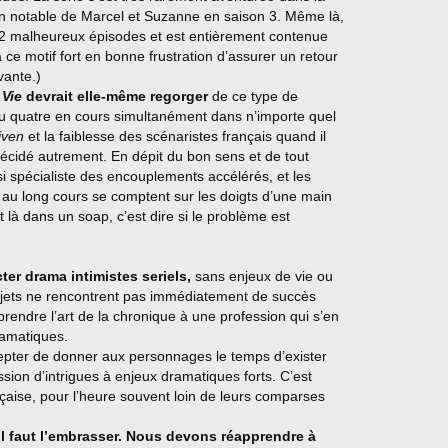
ion notable de Marcel et Suzanne en saison 3. Même là,
12 malheureux épisodes et est entièrement contenue
ce motif fort en bonne frustration d’assurer un retour
vante.)
 Vie
devrait elle-même regorger
de ce type de
ou quatre en cours simultanément dans n’importe quel
iven
et la faiblesse des scénaristes français quand il
décidé autrement. En dépit du bon sens et de tout
i spécialiste des encouplements accélérés, et les
 au long cours se comptent sur les doigts d’une main
 là dans un soap, c’est dire si le problème est
er drama intimistes seriels,
sans enjeux de vie ou
jets ne rencontrent pas immédiatement de succès
rendre l’art de la chronique à une profession qui s’en
amatiques.
ccepter de donner aux personnages le temps d’exister
ion d’intrigues à enjeux dramatiques forts. C’est
çaise, pour l’heure souvent loin de leurs comparses
 Il faut l’embrasser. Nous devons réapprendre à