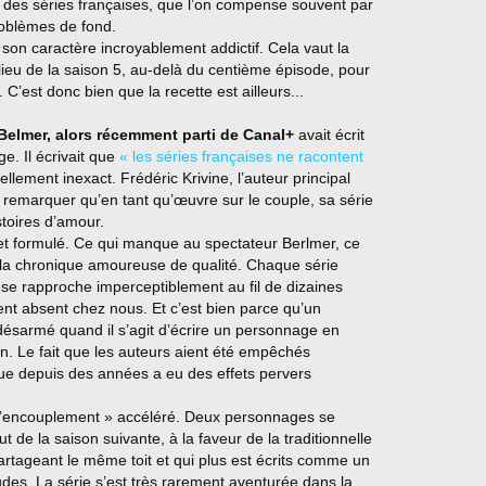
é des séries françaises, que l’on compense souvent par
problèmes de fond.
ier son caractère incroyablement addictif. Cela vaut la
milieu de la saison 5, au-delà du centième épisode, pour
. C’est donc bien que la recette est ailleurs...
 Belmer, alors récemment parti de Canal+
avait écrit
ge. Il écrivait que
« les séries françaises ne racontent
uellement inexact. Frédéric Krivine, l’auteur principal
 de remarquer qu’en tant qu’œuvre sur le couple, sa série
toires d’amour.
 et formulé. Ce qui manque au spectateur Berlmer, ce
 la chronique amoureuse de qualité. Chaque série
 se rapproche imperceptiblement au fil de dizaines
ent absent chez nous. Et c’est bien parce qu’un
désarmé quand il s’agit d’écrire un personnage en
n. Le fait que les auteurs aient été empêchés
ue depuis des années a eu des effets pervers
 l’encouplement » accéléré. Deux personnages se
t de la saison suivante, à la faveur de la traditionnelle
partageant le même toit et qui plus est écrits comme un
des. La série s’est très rarement aventurée dans la