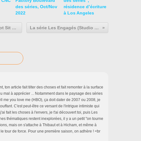
- CNC
Factory Boulevard
des séries’’,
des séries, Oct/Nov
résidence d’écriture
2022
à Los Angeles
Mise en ligne du podcast "I Cannot Sit Still" sur Star Wars: The Force Awakens
La série Les Engagés (Studio 4, 10x10') bientôt en tournage !
t, ton article fait tilter des choses et fait remonter à la surface
 du mal à apprécier ... Notamment dans le paysage des séries
ell me you love me (HBO), ça doit dater de 2007 ou 2008, je
touffant. C'est peut-être ce versant de l'intrigue intimiste qui
 j'ai fait les choses à l'envers, je t'ai découvert toi, puis Les
es thématiques restent inexplorées, il y a un petit "on tourne
ions, mais on s'attache à Thibaut et à Hicham, et même à
t le tour de force. Pour une première saison, on adhère ! <br