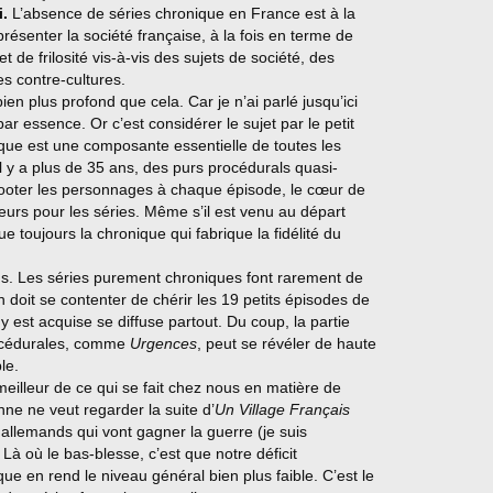
.
L’absence de séries chronique en France est à la
présenter la société française, à la fois en terme de
 de frilosité vis-à-vis des sujets de société, des
s contre-cultures.
ien plus profond que cela. Car je n’ai parlé jusqu’ici
r essence. Or c’est considérer le sujet par le petit
nique est une composante essentielle de toutes les
 il y a plus de 35 ans, des purs procédurals quasi-
ooter les personnages à chaque épisode, le cœur de
teurs pour les séries. Même s’il est venu au départ
e toujours la chronique qui fabrique la fidélité du
ons. Les séries purement chroniques font rarement de
 doit se contenter de chérir les 19 petits épisodes de
 y est acquise se diffuse partout. Du coup, la partie
rocédurales, comme
Urgences
, peut se révéler de haute
le.
eilleur de ce qui se fait chez nous en matière de
nne ne veut regarder la suite d’
Un Village Français
s allemands qui vont gagner la guerre (je suis
Là où le bas-blesse, c’est que notre déficit
que en rend le niveau général bien plus faible. C’est le