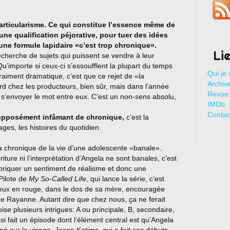
particularisme. Ce qui constitue l’essence même de
 une qualification péjorative, pour tuer des idées
une formule lapidaire «c’est trop chronique».
Li
echerche de sujets qui puissent se vendre à leur
’importe si ceux-ci s’essoufflent la plupart du temps
Qui je 
aiment dramatique, c’est que ce rejet de «la
Archive
rd chez les producteurs, bien sûr, mais dans l’année
Revue 
s’envoyer le mot entre eux. C’est un non-sens absolu,
IMDb
Contac
supposément infâmant de chronique,
c’est la
ges, les histoires du quotidien.
 la chronique de la vie d’une adolescente «banale».
iture ni l’interprétation d’Angela ne sont banales, c’est
fabriquer un sentiment de réalisme et donc une
 Pilote de
My So-Called Life
, qui lance la série, c’est
veux en rouge, dans le dos de sa mère, encouragée
ée Rayanne. Autant dire que chez nous, ça ne ferait
se plusieurs intrigues: A ou principale, B, secondaire,
i fait un épisode dont l’élément central est qu’Angela