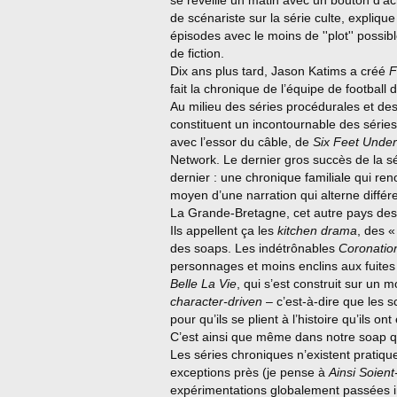
se réveille un matin avec un bouton d’ac
de scénariste sur la série culte, explique
épisodes avec le moins de ''plot'' poss
de fiction.
Dix ans plus tard, Jason Katims a créé
F
fait la chronique de l’équipe de football 
Au milieu des séries procédurales et de
constituent un incontournable des série
avec l’essor du câble, de
Six Feet Under
Network. Le dernier gros succès de la s
dernier : une chronique familiale qui re
moyen d’une narration qui alterne diffé
La Grande-Bretagne, cet autre pays des 
Ils appellent ça les
kitchen drama
, des «
des soaps. Les indétrônables
Coronation
personnages et moins enclins aux fuite
Belle La Vie
, qui s’est construit sur un
character-driven
– c’est-à-dire que les s
pour qu’ils se plient à l’histoire qu’ils on
C’est ainsi que même dans notre soap qu
Les séries chroniques n’existent prati
exceptions près (je pense à
Ainsi Soient-
expérimentations globalement passée