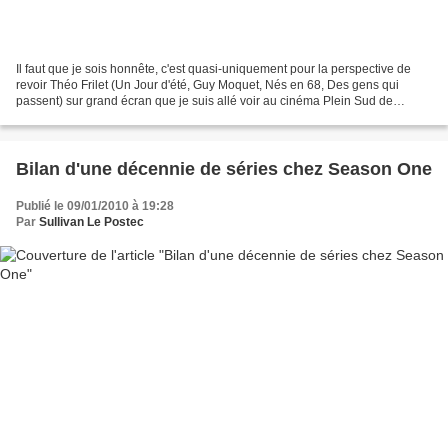
Il faut que je sois honnête, c'est quasi-uniquement pour la perspective de
revoir Théo Frilet (Un Jour d'été, Guy Moquet, Nés en 68, Des gens qui
passent) sur grand écran que je suis allé voir au cinéma Plein Sud de
Sébastien Lifshitz (Presque Rien, Wild...
Bilan d'une décennie de séries chez Season One
Publié le 09/01/2010 à 19:28
Par
Sullivan Le Postec