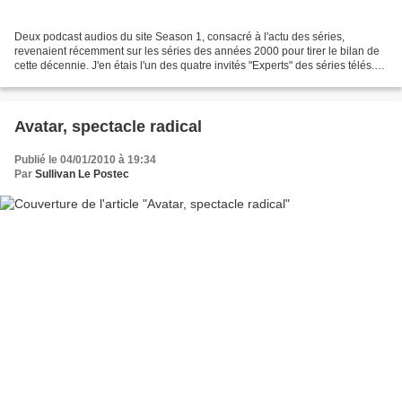
Deux podcast audios du site Season 1, consacré à l'actu des séries,
revenaient récemment sur les séries des années 2000 pour tirer le bilan de
cette décennie. J'en étais l'un des quatre invités "Experts" des séries télés.
Dans la partie 1, Alain Carrazé,...
Avatar, spectacle radical
Publié le 04/01/2010 à 19:34
Par
Sullivan Le Postec