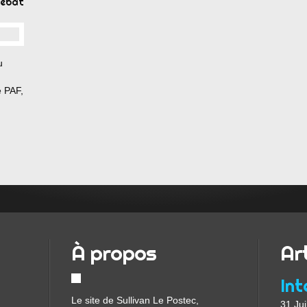
débat
u
e PAF,
 ses
À propos
Ar
Le site de Sullivan Le Postec,
31 Jui