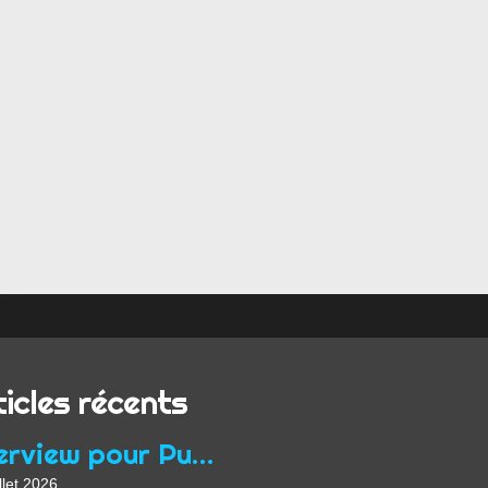
ticles récents
Interview pour Purple Hour à propos du programme Focus Queer de Midpoint
llet 2026