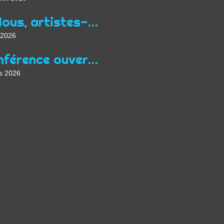
« Nous, artistes-auteurs, exigeons une nouvelle “loi Jean Zay” adaptée aux conditions actuelles de l’exercice de nos professions »
 2026
Conférence ouverte au public à Prague en mars dans le cadre de Focus Qeer 2026
s 2026