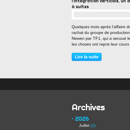
l’intégration verticale, un 
à suites
…
Quelques mois après l’affaire d
rachat du groupe de production
Newen par TF1, qui a secoué l
les choses ont repris leur cours
normal – et France Télévisions,
relations avec le producteur. La
Lire la suite
situation générale s’est même
sensiblement améliorée....
Archives
2026
Juillet
(1)