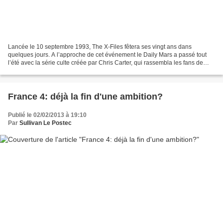
Lancée le 10 septembre 1993, The X-Files fêtera ses vingt ans dans
quelques jours. A l’approche de cet événement le Daily Mars a passé tout
l’été avec la série culte créée par Chris Carter, qui rassembla les fans de
fantastique, d’horreur et de science-fiction...
France 4: déjà la fin d'une ambition?
Publié le 02/02/2013 à 19:10
Par
Sullivan Le Postec