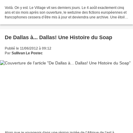
Voilà. On y est. Le Village vit ses derniers jours. Le 4 août exactement cinq
ans et six mois après son ouverture, le webzine des fictions européennes et
francophones cessera d’être mis à jour et deviendra une archive. Une étoile
morte du world wide web....
De Dallas à... Dallas! Une Histoire du Soap
Publié le 11/06/2012 à 09:12
Par
Sullivan Le Postec
Alors que je voyageais dans une région isolée de l’Afrique de l’est à