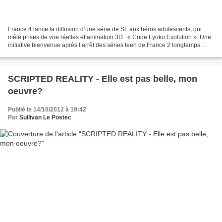
France 4 lance la diffusion d’une série de SF aux héros adolescents, qui
mêle prises de vue réelles et animation 3D : « Code Lyoko Evolution ». Une
initiative bienvenue après l’arrêt des séries teen de France 2 longtemps
diffusées en matinée pendant les...
SCRIPTED REALITY - Elle est pas belle, mon
oeuvre?
Publié le 14/10/2012 à 19:42
Par
Sullivan Le Postec