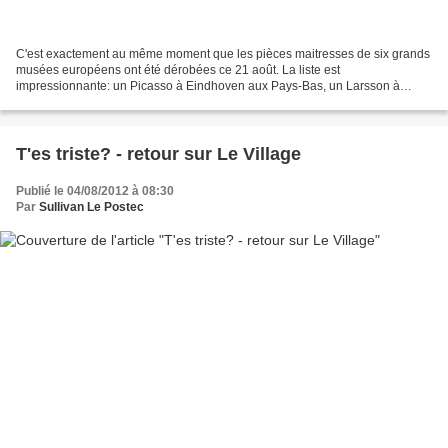
C'est exactement au même moment que les pièces maitresses de six grands
musées européens ont été dérobées ce 21 août. La liste est
impressionnante: un Picasso à Eindhoven aux Pays-Bas, un Larsson à
Stockholm, un Munch à Oslo, un Schjerfbeck à Helsinki,...
T'es triste? - retour sur Le Village
Publié le 04/08/2012 à 08:30
Par
Sullivan Le Postec