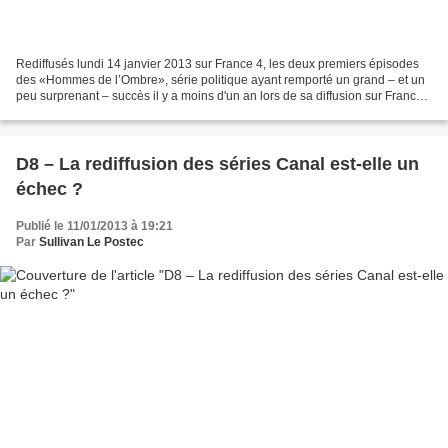
Rediffusés lundi 14 janvier 2013 sur France 4, les deux premiers épisodes
des «Hommes de l’Ombre», série politique ayant remporté un grand – et un
peu surprenant – succès il y a moins d'un an lors de sa diffusion sur France
2, se sont contentés d’une...
D8 – La rediffusion des séries Canal est-elle un
échec ?
Publié le 11/01/2013 à 19:21
Par
Sullivan Le Postec