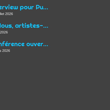
Interview pour Purple Hour à propos du programme Focus Queer de Midpoint
llet 2026
« Nous, artistes-auteurs, exigeons une nouvelle “loi Jean Zay” adaptée aux conditions actuelles de l’exercice de nos professions »
 2026
Conférence ouverte au public à Prague en mars dans le cadre de Focus Qeer 2026
s 2026