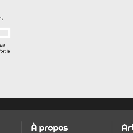
't
ant
ort la
q
et
es
Lights
À propos
Ar