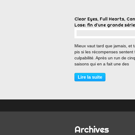
Clear Eyes, Full Hearts, Can
Lose: fin d'une grande série
…
Mieux vaut tard que jamais, et t
pis si les récompenses sentent f
culpabilité. Après un run de cin
saisons qui en a fait une des
meilleures séries américaines, 
certainement l'une des séries l
Lire la suite
plus émouvantes, Friday Night 
a enfin...
Archives