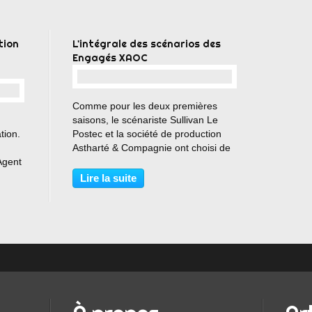
tion
L'intégrale des scénarios des
Engagés XAOC
…
Comme pour les deux premières
saisons, le scénariste Sullivan Le
tion.
Postec et la société de production
Astharté & Compagnie ont choisi de
Agent
mettre en ligne le scénario complet
de la troisième saison des Engagés :
Lire la suite
sique
XAOC. Des jeunes auteurs désireux
XAOC
de découvrir...