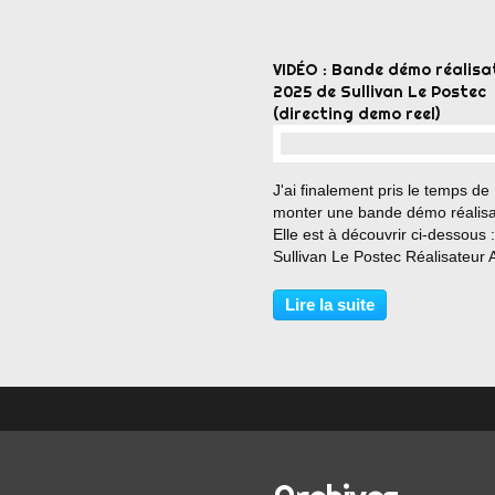
VIDÉO : Bande démo réalisa
2025 de Sullivan Le Postec
(directing demo reel)
…
J'ai finalement pris le temps de
monter une bande démo réalisa
Elle est à découvrir ci-dessous :
Sullivan Le Postec Réalisateur 
Yoann de Birague d'Apremont
y@ydb.fr https://www.ydb.fr Mu
Lire la suite
Franck Lebon Les Engagés - 
(Bande originale...