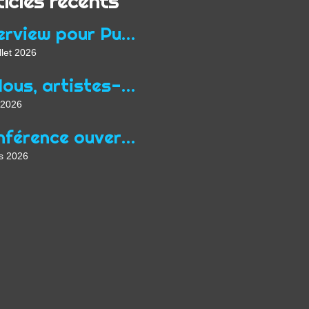
ticles récents
Interview pour Purple Hour à propos du programme Focus Queer de Midpoint
llet 2026
« Nous, artistes-auteurs, exigeons une nouvelle “loi Jean Zay” adaptée aux conditions actuelles de l’exercice de nos professions »
 2026
Conférence ouverte au public à Prague en mars dans le cadre de Focus Qeer 2026
s 2026