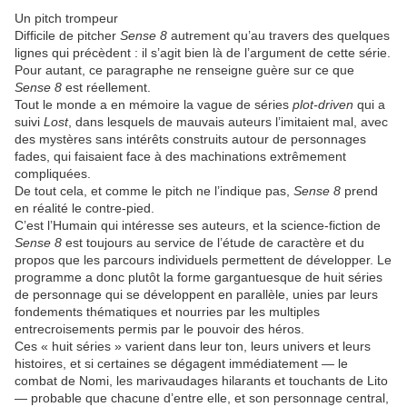
Un pitch trompeur
Difficile de pitcher
Sense 8
autrement qu’au travers des quelques
lignes qui précèdent : il s’agit bien là de l’argument de cette série.
Pour autant, ce paragraphe ne renseigne guère sur ce que
Sense 8
est réellement.
Tout le monde a en mémoire la vague de séries
plot-driven
qui a
suivi
Lost
, dans lesquels de mauvais auteurs l’imitaient mal, avec
des mystères sans intérêts construits autour de personnages
fades, qui faisaient face à des machinations extrêmement
compliquées.
De tout cela, et comme le pitch ne l’indique pas,
Sense 8
prend
en réalité le contre-pied.
C’est l’Humain qui intéresse ses auteurs, et la science-fiction de
Sense 8
est toujours au service de l’étude de caractère et du
propos que les parcours individuels permettent de développer. Le
programme a donc plutôt la forme gargantuesque de huit séries
de personnage qui se développent en parallèle, unies par leurs
fondements thématiques et nourries par les multiples
entrecroisements permis par le pouvoir des héros.
Ces « huit séries » varient dans leur ton, leurs univers et leurs
histoires, et si certaines se dégagent immédiatement — le
combat de Nomi, les marivaudages hilarants et touchants de Lito
— probable que chacune d’entre elle, et son personnage central,