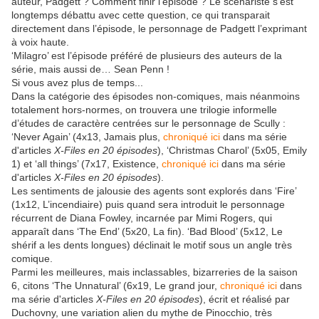
auteur, Padgett ? Comment finir l’épisode ? Le scénariste s’est
longtemps débattu avec cette question, ce qui transparait
directement dans l’épisode, le personnage de Padgett l’exprimant
à voix haute.
‘Milagro’ est l’épisode préféré de plusieurs des auteurs de la
série, mais aussi de… Sean Penn !
Si vous avez plus de temps...
Dans la catégorie des épisodes non-comiques, mais néanmoins
totalement hors-normes, on trouvera une trilogie informelle
d’études de caractère centrées sur le personnage de Scully :
‘Never Again’ (4x13, Jamais plus,
chroniqué ici
dans ma série
d'articles
X-Files en 20 épisodes
), ‘Christmas Charol’ (5x05, Emily
1) et ‘all things’ (7x17, Existence,
chroniqué ici
dans ma série
d'articles
X-Files en 20 épisodes
).
Les sentiments de jalousie des agents sont explorés dans ‘Fire’
(1x12, L’incendiaire) puis quand sera introduit le personnage
récurrent de Diana Fowley, incarnée par Mimi Rogers, qui
apparaît dans ‘The End’ (5x20, La fin). ‘Bad Blood’ (5x12, Le
shérif a les dents longues) déclinait le motif sous un angle très
comique.
Parmi les meilleures, mais inclassables, bizarreries de la saison
6, citons ‘The Unnatural’ (6x19, Le grand jour,
chroniqué ici
dans
ma série d'articles
X-Files en 20 épisodes
), écrit et réalisé par
Duchovny, une variation alien du mythe de Pinocchio, très