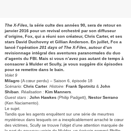
The X-Files
, la série culte des années 90, sera de retour en
janvier 2016 pour un revival orchestré par son diffuseur
d’origine, Fox, qui a réuni son créateur, Chris Carter, et ses
stars David Duchovny et Gillian Anderson. En juillet, Fox a
lancé l’opération
201 days of The X-Files
, autour d’un
revisionnage intégral des aventures paranormales du duo
d’agents du FBI. Mais si vous n’avez pas autant de temps à
consacrer à Mulder et Scully, je vous suggère dix épisodes
pour se remettre dans le bain.
Volet 9
Milagro
(A cœur perdu) – Saison 6, épisode 18
Scénario:
Chris Carter
.
Histoire:
Frank Spotnitz
&
John
Shiban
.
Réalisation :
Kim Manners
.
Guest stars :
John Hawkes
(Philip Padgett),
Nestor Serrano
(Ken Naciamento).
Le sujet.
Tandis que les agents enquêtent sur une série de meurtres
mystérieux dans lesquels on a inexplicablement arraché le cœur
des victimes, Scully se trouve l’objet d’une attention marquée de
la part du nouveau voisin de Mulder, un écrivain nommé Phillip