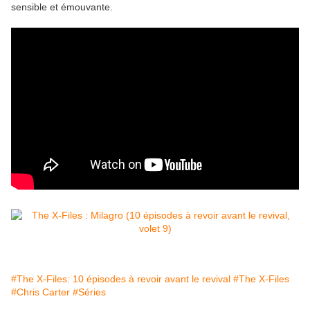
sensible et émouvante.
#The X-Files: 10 épisodes à revoir avant le revival
#The X-Files
#Chris Carter
#Séries