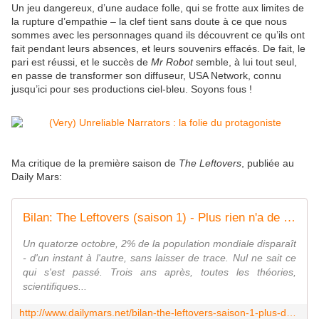
Un jeu dangereux, d’une audace folle, qui se frotte aux limites de
la rupture d’empathie – la clef tient sans doute à ce que nous
sommes avec les personnages quand ils découvrent ce qu’ils ont
fait pendant leurs absences, et leurs souvenirs effacés. De fait, le
pari est réussi, et le succès de
Mr Robot
semble, à lui tout seul,
en passe de transformer son diffuseur, USA Network, connu
jusqu’ici pour ses productions ciel-bleu. Soyons fous !
Ma critique de la première saison de
The Leftovers
, publiée au
Daily Mars:
Bilan: The Leftovers (saison 1) - Plus rien n'a de sens, plus rien ne va
Un quatorze octobre, 2% de la population mondiale disparaît
- d'un instant à l'autre, sans laisser de trace. Nul ne sait ce
qui s'est passé. Trois ans après, toutes les théories,
scientifiques...
http://www.dailymars.net/bilan-the-leftovers-saison-1-plus-de-sens-damon-lindelof-tom-perrotta-hbo/