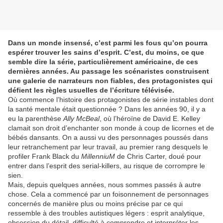
Dans un monde insensé, c’est parmi les fous qu’on pourra
espérer trouver les sains d’esprit. C’est, du moins, ce que
semble dire la série, particulièrement américaine, de ces
dernières années. Au passage les scénaristes construisent
une galerie de narrateurs non fiables, des protagonistes qui
défient les règles usuelles de l’écriture télévisée.
Où commence l’histoire des protagonistes de série instables dont
la santé mentale était questionnée ? Dans les années 90, il y a
eu la parenthèse
Ally McBeal
, où l’héroïne de David E. Kelley
clamait son droit d’enchanter son monde à coup de licornes et de
bébés dansants. On a aussi vu des personnages poussés dans
leur retranchement par leur travail, au premier rang desquels le
profiler Frank Black du
MillenniuM
de Chris Carter, doué pour
entrer dans l’esprit des serial-killers, au risque de corrompre le
sien.
Mais, depuis quelques années, nous sommes passés à autre
chose. Cela a commencé par un foisonnement de personnages
concernés de manière plus ou moins précise par ce qui
ressemble à des troubles autistiques légers : esprit analytique,
obsession du détail, difficulté à comprendre et interpréter les