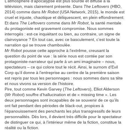
L’atmosphère d’apocalypse est plus sourde et diffuse à la
télévision, mais clairement présente. Dans
The Leftovers
(HBO,
2014) comme dans
Mr Robot
(USA Network, 2015), le monde est
cruel et injuste, chaotique et déliquescent, en plein effondrement.
Et dans
The Leftovers
comme dans
Mr Robot
, la santé mentale
du protagoniste est gravement compromise. Nous sommes
interrogés : est-ce inquiétant ou bien, au contraire, un signe de
clairvoyance ? En tout cas, avec ce basculement, c’est toute la
narration qui se trouve chamboulée.
Mr Robot
pousse cette approche à l’extrême, creusant la
question du point de vue : la série nous est contée par son
protagoniste-narrateur qui parle à un ami imaginaire – nous,
spectateurs – ce qui colore tout le récit. Ainsi, le surnom d’Evil
Corp qu’il donne à l’entreprise au centre de la première saison
est repris par tous les personnages : nous sommes dans sa tête
et nous vivons sa version de l’histoire.
Pire, tout comme Kevin Garvey (
The Leftovers
), Elliot Alderson
(
Mr Robot
) souffre d’hallucination et de « missing time ». Les
deux personnages sont incapables de se souvenir de ce qu’ils
ont fait pendant des périodes de black-out, propices à
l’épanouissement des penchants les plus transgressifs de leurs
personnalités. Dès lors, il devient très difficile pour le spectateur
de distinguer ce qui, à l’intérieur même de la fiction, constitue la
réalité ou la fiction.