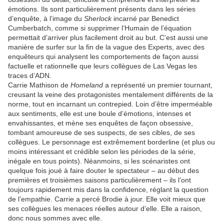
émotions. Ils sont particulièrement présents dans les séries
d’enquête, à l’image du
Sherlock
incarné par Benedict
Cumberbatch, comme si supprimer l’Humain de l’équation
permettait d’arriver plus facilement droit au but. C’est aussi une
manière de surfer sur la fin de la vague des Experts, avec des
enquêteurs qui analysent les comportements de façon aussi
factuelle et rationnelle que leurs collègues de Las Vegas les
traces d’ADN.
Carrie Mathison de
Homeland
a représenté un premier tournant,
creusant la veine des protagonistes mentalement différents de la
norme, tout en incarnant un contrepied. Loin d’être imperméable
aux sentiments, elle est une boule d’émotions, intenses et
envahissantes, et mène ses enquêtes de façon obsessive,
tombant amoureuse de ses suspects, de ses cibles, de ses
collègues. Le personnage est extrêmement borderline (et plus ou
moins intéressant et crédible selon les périodes de la série,
inégale en tous points). Néanmoins, si les scénaristes ont
quelque fois joué à faire douter le spectateur – au début des
premières et troisièmes saisons particulièrement – ils l’ont
toujours rapidement mis dans la confidence, réglant la question
de l’empathie. Carrie a percé Brodie à jour. Elle voit mieux que
ses collègues les menaces réelles autour d’elle. Elle a raison,
donc nous sommes avec elle.