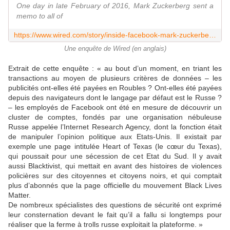
One day in late February of 2016, Mark Zuckerberg sent a
memo to all of
https://www.wired.com/story/inside-facebook-mark-zuckerberg-2-years-of-hell/
Une enquête de Wired (en anglais)
Extrait de cette enquête : « au bout d’un moment, en triant les
transactions au moyen de plusieurs critères de données – les
publicités ont-elles été payées en Roubles ? Ont-elles été payées
depuis des navigateurs dont le langage par défaut est le Russe ?
– les employés de Facebook ont été en mesure de découvrir un
cluster de comptes, fondés par une organisation nébuleuse
Russe appelée l’Internet Research Agency, dont la fonction était
de manipuler l’opinion politique aux Etats-Unis. Il existait par
exemple une page intitulée Heart of Texas (le cœur du Texas),
qui poussait pour une sécession de cet Etat du Sud. Il y avait
aussi Blacktivist, qui mettait en avant des histoires de violences
policières sur des citoyennes et citoyens noirs, et qui comptait
plus d’abonnés que la page officielle du mouvement Black Lives
Matter.
De nombreux spécialistes des questions de sécurité ont exprimé
leur consternation devant le fait qu’il a fallu si longtemps pour
réaliser que la ferme à trolls russe exploitait la plateforme. »