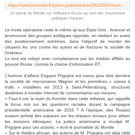
https://www.lemonde.fr/police-justice/article/2021/09/14/une-officine-d-influence-russe-s-interesse-aux-violences-policieres-en-france_6094599_1653578.html
Un article du Monde sur l'influence Russe au sein des mouvement
politiques français
Le mode opératoire reste le même qu’aux Etats-Unis : financer et
promouvoir des groupes politiques opposés, en mettant en avant
des positionnement extrêmes, dans l'objectif de monter les
citoyens les uns contre les autres et de fracturer la société de
l'intérieur.
Le tout est relayé avec complaisance par les médias affiliés au
pouvoir Russe, comme la chaîne d’information RT.
L’homme d’affaire Evgueni Prigojine est connu pour être derrière
la société de mercenaires Wagner et les premières « usines à
trolls » installées en 2013 à Saint-Pétersbourg, structures
destinées à inonder Internet de commentaires sur mesure.
« Faut-il voir la main du Kremlin dans cette initiative, qui rappelle
le focus mis sur les questions raciales durant la campagne
présidentielle américaine de 2016 ? A l’époque, des Russes
avaient acheté des espaces sur les réseaux sociaux pour attiser
les tensions ethniques. La justice américaine a inculpé M.
Prigojine pour ces actions, » écrit le journaliste du Monde.
« Sur le théâtre africain, les actions de M. Prigojine ont déjà ciblé