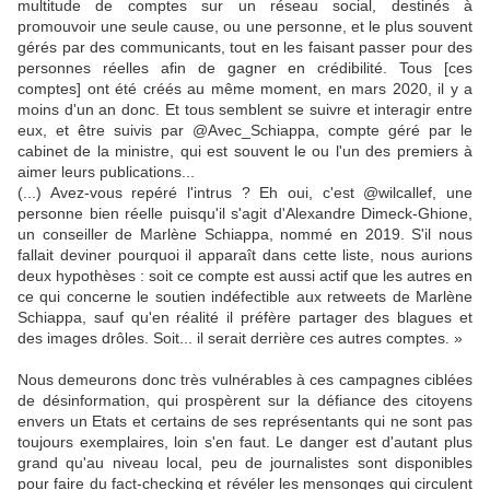
multitude de comptes sur un réseau social, destinés à
promouvoir une seule cause, ou une personne, et le plus souvent
gérés par des communicants, tout en les faisant passer pour des
personnes réelles afin de gagner en crédibilité. Tous [ces
comptes] ont été créés au même moment, en mars 2020, il y a
moins d'un an donc. Et tous semblent se suivre et interagir entre
eux, et être suivis par @Avec_Schiappa, compte géré par le
cabinet de la ministre, qui est souvent le ou l'un des premiers à
aimer leurs publications...
(...) Avez-vous repéré l'intrus ? Eh oui, c'est @wilcallef, une
personne bien réelle puisqu'il s'agit d'Alexandre Dimeck-Ghione,
un conseiller de Marlène Schiappa, nommé en 2019. S'il nous
fallait deviner pourquoi il apparaît dans cette liste, nous aurions
deux hypothèses : soit ce compte est aussi actif que les autres en
ce qui concerne le soutien indéfectible aux retweets de Marlène
Schiappa, sauf qu'en réalité il préfère partager des blagues et
des images drôles. Soit... il serait derrière ces autres comptes. »
Nous demeurons donc très vulnérables à ces campagnes ciblées
de désinformation, qui prospèrent sur la défiance des citoyens
envers un Etats et certains de ses représentants qui ne sont pas
toujours exemplaires, loin s'en faut. Le danger est d'autant plus
grand qu'au niveau local, peu de journalistes sont disponibles
pour faire du fact-checking et révéler les mensonges qui circulent