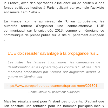
la France, avec des opérations d’influence ou de soutien à des
forces politiques hostiles à Paris, utilisant par exemple l’activiste
antisémite Kemi Seba ».
En France, comme au niveau de l’Union Européenne, les
autorités tentent d’organiser une contre-offensive. L’UE
communiquait sur le sujet dès 2018, comme en témoigne ce
communiqué de presse publié sur le site du parlement européen
:
L'UE doit résister davantage à la propagande russe, affirment les députés | Actualité | Parlement européen
Les fuites, les fausses informations, les campagnes de
désinformation et les cyberattaques contre l'UE et ses États
membres orchestrées par Kremlin ont augmenté depuis la
guerre en Ukraine, ont...
https://www.europarl.europa.eu/news/fr/press-room/20180117IPR91901/l-ue-doit-resister-davantage-a-la-propagande-russe-affirment-les-deputes
Communiqué du parlement européen
Mais les résultats sont pour l’instant peu probants. D’autant que
l’on constate une tentation pour les hommes politiques locaux