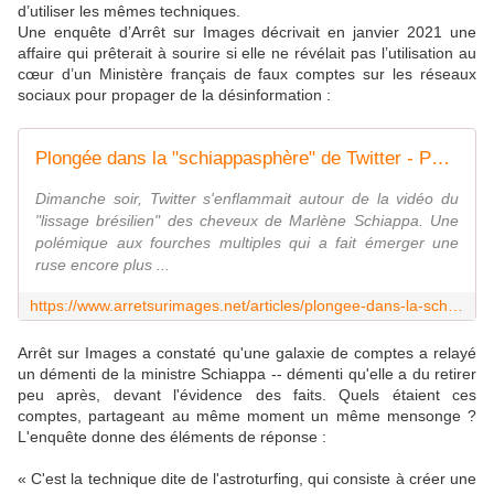
d’utiliser les mêmes techniques.
Une enquête d’Arrêt sur Images décrivait en janvier 2021 une
affaire qui prêterait à sourire si elle ne révélait pas l’utilisation au
cœur d’un Ministère français de faux comptes sur les réseaux
sociaux pour propager de la désinformation :
Plongée dans la "schiappasphère" de Twitter - Par Pauline Bock | Arrêt sur images
Dimanche soir, Twitter s'enflammait autour de la vidéo du
"lissage brésilien" des cheveux de Marlène Schiappa. Une
polémique aux fourches multiples qui a fait émerger une
ruse encore plus ...
https://www.arretsurimages.net/articles/plongee-dans-la-schiappasphere-de-twitter
Arrêt sur Images a constaté qu'une galaxie de comptes a relayé
un démenti de la ministre Schiappa -- démenti qu'elle a du retirer
peu après, devant l'évidence des faits. Quels étaient ces
comptes, partageant au même moment un même mensonge ?
L'enquête donne des éléments de réponse :
« C'est la technique dite de l'astroturfing, qui consiste à créer une