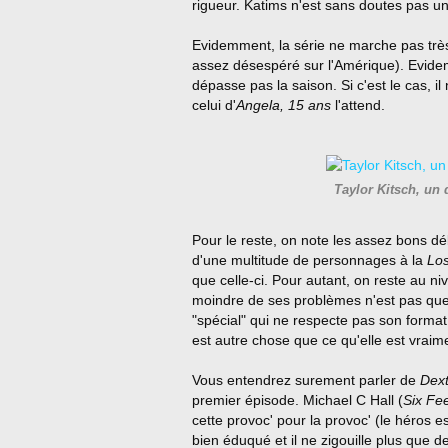
rigueur. Katims n'est sans doutes pas un
Evidemment, la série ne marche pas très b
assez désespéré sur l'Amérique). Evidem
dépasse pas la saison. Si c'est le cas, il
celui d'
Angela, 15 ans
l'attend.
Taylor Kitsch, un 
Pour le reste, on note les assez bons d
d'une multitude de personnages à la
Los
que celle-ci. Pour autant, on reste au n
moindre de ses problèmes n'est pas que
"spécial" qui ne respecte pas son format
est autre chose que ce qu'elle est vraim
Vous entendrez surement parler de
Dext
premier épisode. Michael C Hall (
Six Fe
cette provoc' pour la provoc' (le héros est
bien éduqué et il ne zigouille plus que 