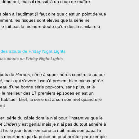
 débutant, mais il réussit là un coup de maître.
ien à l'audimat (il faut dire que c'est un point de vue
ment, les risques sont élevés que la série ne
 ne fait pas le moindre doute qu'un destin similaire à
des atouts de Friday Night Lights
ébuts de
Heroes
, série à super-héros construite autour
t
, mais qui s'avère jusqu'à présent bien mieux gérée
iveau d'une bonne série pop-corn, sans plus, et le
 le meilleur des 17 premiers épisodes en est un
 habituel. Bref, la série est à son sommet quand elle
ent.
er
, série du câble dont je n'ai pour l'instant vu que le
et Under
) y est génial mais je n'ai pas du tout adhéré à
 flic le jour, tueur en série la nuit, mais son papa l'a
des meurtriers que la police ne peut arrêter par exemple