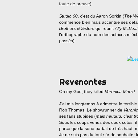
faute de preuve).
Studio 60
, c'est du Aaron Sorkin (
The We
commence bien mais accentue ses défauts
Brothers & Sisters
qui réunit
Ally McBeal
l'orthographe du nom des actrices m'éc
passés).
Revenantes
Oh my God, they killed
Veronica Mars
!
J'ai mis longtemps à admettre le terrible
Rob Thomas. Le showrunner de
Veroni
ses fans stupides (
mais heuuuu, c'est t
Sous les coups venus des deux cotés, il
parce que la série partait de très haut, 
Je ne suis pas du tout sûr de souhaiter l