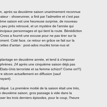
loin, après sa deuxième saison unanimement reconnue
ur - showrunner, a finit par l'admettre et c'est pas
troisième saison est une heureuse surprise, de nouveau
 peu près retrouvé, et un mystère de l'année qui
ncipaux personnages et qui tient la route. Bénédiction
ross a fournit une excuse pour ne pas tirer sur la
oment. Coté face, ce retour en grâce se fait sur la
cettes d'antan : post-ados muclés torse-nus et
 plantage en deuxième année, et tend à s'imposer
ophrènes.
24
après une cinquième saison déjà pas
Etats-Unis terroriste et sa femme schizo!! Come on!!!)
e sitcom actuellement en diffusion (sauf
rayant).
iqué. La première moitié de la saison était une très,
en deuxième saison, gros passage à vide dans la
ser les trois derniers épisodes, pour le coup, l'heure