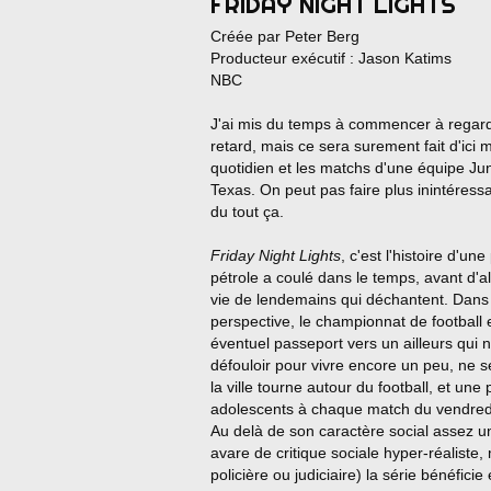
FRIDAY NIGHT LIGHTS
Créée par Peter Berg
Producteur exécutif : Jason Katims
NBC
J'ai mis du temps à commencer à regarder
retard, mais ce sera surement fait d'ici mar
quotidien et les matchs d'une équipe Jun
Texas. On peut pas faire plus inintéress
du tout ça.
Friday Night Lights
, c'est l'histoire d'un
pétrole a coulé dans le temps, avant d'all
vie de lendemains qui déchantent. Dans 
perspective, le championnat de football e
éventuel passeport vers un ailleurs qui n
défouloir pour vivre encore un peu, ne se
la ville tourne autour du football, et u
adolescents à chaque match du vendredi
Au delà de son caractère social assez u
avare de critique sociale hyper-réaliste,
policière ou judiciaire) la série bénéfici