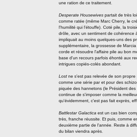
une ration de ce traitement.
Desperate Housewives
partait de très 
comme ratée (même Marc Cherry, le créate
l'humilité qui l'étouffe). Coté pile, la 
drôle, avec un sentiment de cohérence à
impliquait au moins quelques-uns des pri
supplémentaire, la grossesse de Marcia C
corde et résoudre l'affaire pile au bon m
base d'un recours parfois éhonté aux re
intrigues copiés-colés abondant.
Lost
ne s'est pas relevée de son propre
comme une série par et pour des schiz
piquée des hannetons (le Président des 
continue de s'imposer comme la meilleur
qu'évidemment, c'est pas fait exprès, eff
Battlestar Galactica
est un cas bien compl
très, franche réussite. Et puis, comme 
deuxième partie de l'année. Reste à diffu
du bilan viendra après.