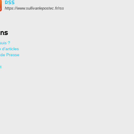
RSS
https://www.sullivanlepostec.fr/rss
ens
suis ?
 d'articles
de Presse
t