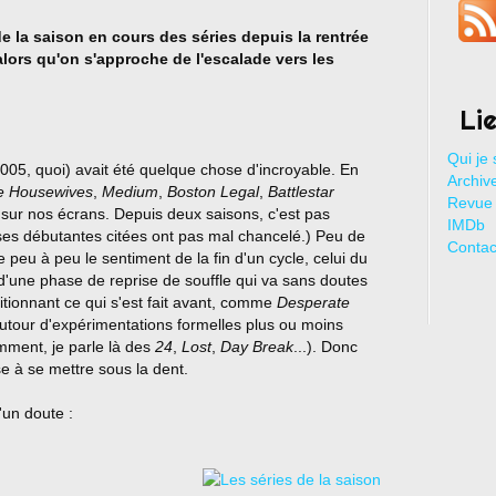
 de la saison en cours des séries depuis la rentrée
alors qu'on s'approche de l'escalade vers les
Li
Qui je 
005, quoi) avait été quelque chose d'incroyable. En
Archive
e Housewives
,
Medium
,
Boston Legal
,
Battlestar
Revue 
s sur nos écrans. Depuis deux saisons, c'est pas
IMDb
uses débutantes citées ont pas mal chancelé.) Peu de
Contac
 peu à peu le sentiment de la fin d'un cycle, celui du
d'une phase de reprise de souffle qui va sans doutes
tionnant ce qui s'est fait avant, comme
Desperate
 autour d'expérimentations formelles plus ou moins
mment, je parle là des
24
,
Lost
,
Day Break
...). Donc
e à se mettre sous la dent.
'un doute :