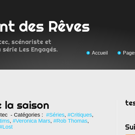
ent des Rêves
tec, scénariste et
a série Les Engagés.
Accueil
Page
te
e la saison
stec
- Catégories :
#Séries
,
#Critiques
,
tims
,
#Veronica Mars
,
#Rob Thomas
,
Su
#Lost