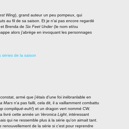
st Wing
), grand auteur un peu pompeux, qui
 au fil de sa saison. Et je n'ai pas encore regardé
et Brenda de
Six Feet Under
(le nom et/ou
happe alors j'abrège en invoquant les personnages
 constat, armé que j'étais d'une foi inébranlable en
ca Mars
n'a pas failli, cela dit, il a vaillamment combattu
rop compliqué-euh!
) et un dragon vert nommé CW.
 a livré cette année un
Veronica Light
, intéressant
mais qui ne ressemble plus à la série qu'on aimait tant.
e renouvellement de la série si c'est pour reprendre