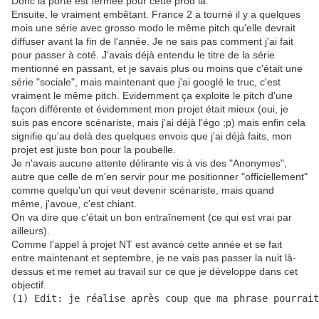
Donc la porte est fermée pour cette prod là.
Ensuite, le vraiment embêtant. France 2 a tourné il y a quelques
mois une série avec grosso modo le même pitch qu'elle devrait
diffuser avant la fin de l'année. Je ne sais pas comment j'ai fait
pour passer à coté. J'avais déjà entendu le titre de la série
mentionné en passant, et je savais plus ou moins que c'était une
série "sociale", mais maintenant que j'ai googlé le truc, c'est
vraiment le même pitch. Evidemment ça exploite le pitch d'une
façon différente et évidemment mon projet était mieux (oui, je
suis pas encore scénariste, mais j'ai déjà l'égo ;p) mais enfin cela
signifie qu'au delà des quelques envois que j'ai déjà faits, mon
projet est juste bon pour la poubelle.
Je n'avais aucune attente délirante vis à vis des "Anonymes",
autre que celle de m'en servir pour me positionner "officiellement"
comme quelqu'un qui veut devenir scénariste, mais quand
même, j'avoue, c'est chiant.
On va dire que c'était un bon entraînement (ce qui est vrai par
ailleurs).
Comme l'appel à projet NT est avancé cette année et se fait
entre maintenant et septembre, je ne vais pas passer la nuit là-
dessus et me remet au travail sur ce que je développe dans cet
objectif.
(1) Edit: je réalise après coup que ma phrase pourrait