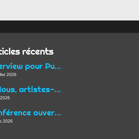
ticles récents
Interview pour Purple Hour à propos du programme Focus Queer de Midpoint
llet 2026
« Nous, artistes-auteurs, exigeons une nouvelle “loi Jean Zay” adaptée aux conditions actuelles de l’exercice de nos professions »
 2026
Conférence ouverte au public à Prague en mars dans le cadre de Focus Qeer 2026
s 2026