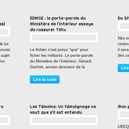
EDVIGE : le porte-parole du
Du Si
es)
Ministère de l'intérieur essaye
de rassurer Têtu
Nés en
e lui
ciném
…
ancais
Le fichier n'est prévu "que" pour
il ser
 sujet
ficher les militants. Le porte-parole
dès ce
ire
du Ministère de l'Intérieur, Gérard
réussi
l
Gachet, ancien directeur de la
soir.
Lire
tions
rédaction de l'hebdo Valeurs
d'embl
Actuelles, organe de presse de la
les...
Lire la suite
droite réactionnaire décomplexée,
comme on dit aujourd'hui...
ru
Les Témoins: Un témoignage ne
Mon p
vaut que s'il est entendu
UEEQu
…