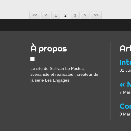
<<
<
1
2
3
>
>>
À propos
Ar
Le site de Sullivan Le Postec,
31 Jui
scénariste et réalisateur, créateur de
la série Les Engagés.
7 Mai
9 Mar