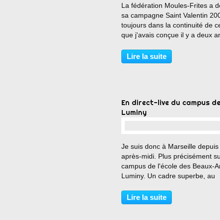
La fédération Moules-Frites a d
sa campagne Saint Valentin 20
toujours dans la continuité de ce
que j'avais conçue il y a deux a
alors que j'en faisais encore par
Lire la suite
En direct-live du campus d
Luminy
…
Je suis donc à Marseille depuis 
après-midi. Plus précisément su
campus de l'école des Beaux-A
Luminy. Un cadre superbe, au
passage, qui vous redonne pre
l'envie d'être étudiant. :-) Je sq
Lire la suite
un instant un ordinateur de la
cafète...