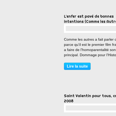
L'enfer est pavé de bonnes
intentions (Comme les Autr
…
Comme les autres a fait parler d
parce qu'il est le premier film fr
a faire de l'homoparentalité son
principal. Dommage pour l'Histo
que cela soit un navet. Très ma
écrit, le film enchaîne des situa
Lire la suite
d'une lourdeur infinie et...
Saint Valentin pour tous, c
2008
…