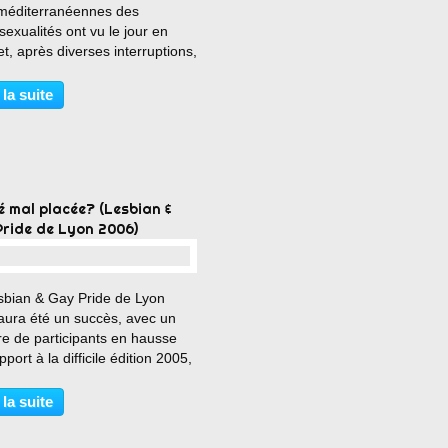
méditerranéennes des
xualités ont vu le jour en
t, après diverses interruptions,
ment entre 1987 et 1999,
gnent en 2006 leur 12ème
 la suite
n. Ayant fraîchement intégré
 pour un poste de Délégué...
é mal placée? (Lesbian &
ride de Lyon 2006)
…
sbian & Gay Pride de Lyon
aura été un succès, avec un
e de participants en hausse
pport à la difficile édition 2005,
malgré la pluie d'orage, tombée
ombe pendant une dizaine de
 la suite
es avant d'heureusement
er. Le...