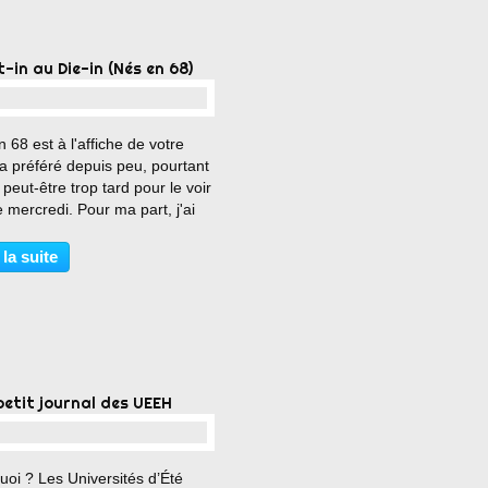
t-in au Die-in (Nés en 68)
…
 68 est à l'affiche de votre
a préféré depuis peu, pourtant
a peut-être trop tard pour le voir
 mercredi. Pour ma part, j'ai
 à le voir in extremis ce mardi
 Évacuons un problème
 la suite
ée : Ducastel et Martineau,
etit journal des UEEH
…
oi ? Les Universités d’Été