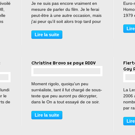
évoilé
Je ne suis pas encore vraiment en
Euro-
08,
mesure de parler du film. Je le ferai
Homose
lle
peut-être à une autre occasion, mais
1979 e
ns
j'ai peur qu'il soit alors trop tard pour
notam
tie.
le découvrir sur les écrans de
attei
Lire
cinéma. Donc, sans plus attendre,
éditio
Lire la suite
allez voir Les Témoins. Le dernier...
AIDES
e
Christine Bravo se paye RDDV
Fiert
Gay P
…
Moment rigolo, quoiqu'un peu
lundi
surréaliste, tant il fut chargé de sous-
La Le
r le
texte que peu auront pu décrypter,
2006 
rts de
dans le On a tout essayé de ce soir.
nombr
(Et oui, je sais, des fois je regarde
par ra
sque
des trucs innommables à la télé...)
et ce 
Lire la suite
uatte
Sur le plateau, Renaud Donnedieu
en tr
Lire
de...
minut
s'arrêt