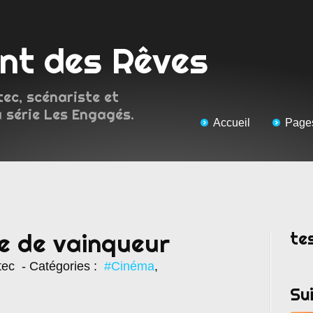
ent des Rêves
tec, scénariste et
a série Les Engagés.
Accueil
Page
te
te de vainqueur
tec
- Catégories :
#Cinéma
,
Su