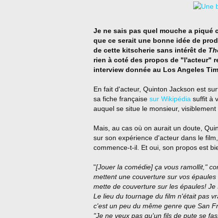
Je ne sais pas quel mouche a piqué c
que ce serait une bonne idée de pro
de cette kitscherie sans intérêt de
Th
rien à coté des propos de "l'acteur" r
interview donnée au Los Angeles Tim
En fait d'acteur, Quinton Jackson est sur
sa fiche française
sur Wikipédia
suffit à 
auquel se situe le monsieur, visiblement b
Mais, au cas où on aurait un doute, Quin
sur son expérience d'acteur dans le film, 
commence-t-il. Et oui, son propos est bi
"
[Jouer la comédie] ça vous ramollit," cont
mettent une couverture sur vos épaules
mette de couverture sur les épaules! Je 
Le lieu du tournage du film n'était pas v
c'est un peu du même genre que San Fran
"Je ne veux pas qu'un fils de pute se fa