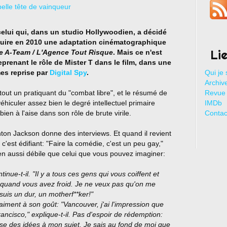
elui qui, dans un studio Hollywoodien, a décidé
duire en 2010 une adaptation cinématographique
Li
e A-Team / L'Agence Tout Risque
. Mais ce n'est
eprenant le rôle de Mister T dans le film, dans une
es reprise par
Digital Spy
.
Qui je 
Archive
tout un pratiquant du "combat libre", et le résumé de
Revue 
véhiculer assez bien le degré intellectuel primaire
IMDb
ien à l'aise dans son rôle de brute virile.
Contac
ton Jackson donne des interviews. Et quand il revient
c'est édifiant: "Faire la comédie, c'est un peu gay,"
en aussi débile que celui que vous pouvez imaginer:
inue-t-il. "Il y a tous ces gens qui vous coiffent et
 quand vous avez froid. Je ne veux pas qu'on me
suis un dur, un motherf**ker!"
raiment à son goût: "Vancouver, j'ai l'impression que
cisco," explique-t-il. Pas d'espoir de rédemption:
sse des idées à mon sujet. Je sais au fond de moi que