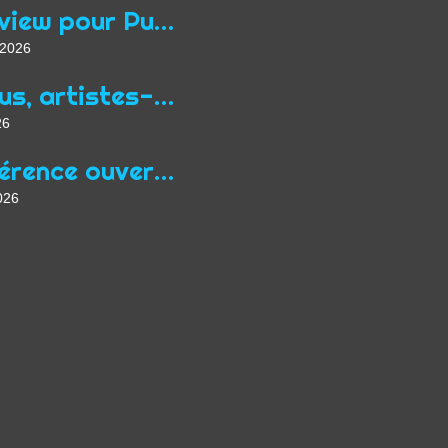
Interview pour Purple Hour à propos du programme Focus Queer de Midpoint
t 2026
« Nous, artistes-auteurs, exigeons une nouvelle “loi Jean Zay” adaptée aux conditions actuelles de l’exercice de nos professions »
26
Conférence ouverte au public à Prague en mars dans le cadre de Focus Qeer 2026
026