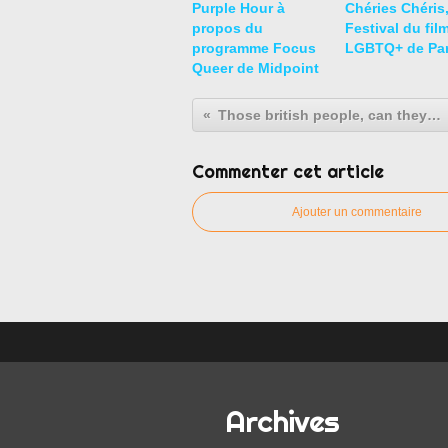
Purple Hour à
Chéries Chéris
propos du
Festival du fil
programme Focus
LGBTQ+ de Par
Queer de Midpoint
Those british people, can they fail at something?
Commenter cet article
Ajouter un commentaire
Archives