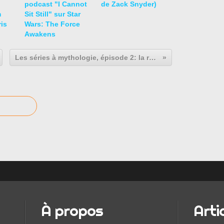
,
podcast "I Cannot
de Zack Snyder)
m
Sit Still" sur Star
is
Wars: The Force
Awakens
Les séries à mythologie, épisode 2: la revanche des flemmards
À propos
Arti