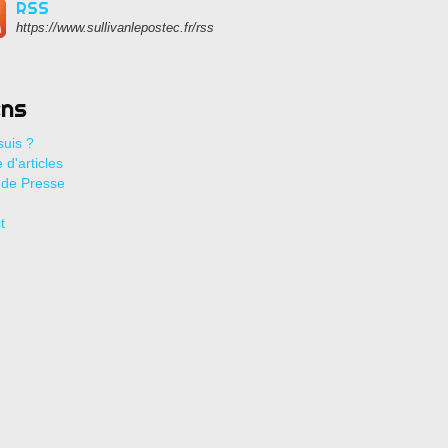
RSS
https://www.sullivanlepostec.fr/rss
ens
suis ?
 d'articles
de Presse
t