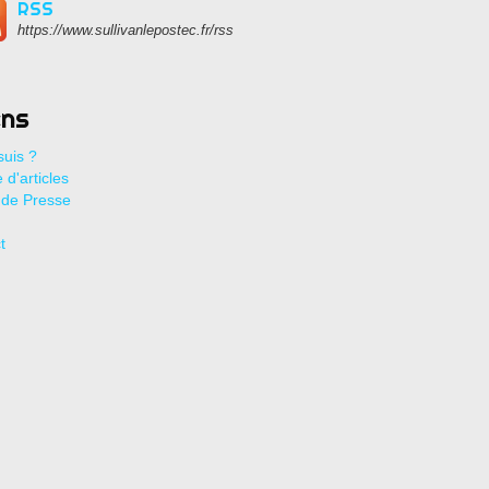
RSS
https://www.sullivanlepostec.fr/rss
ens
suis ?
 d'articles
de Presse
t