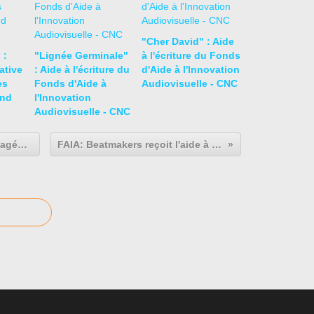
p
r
o
"Cher David" : Aide
a
 :
"Lignée Germinale"
à l'écriture du Fonds
c
ative
: Aide à l'écriture du
d'Aide à l'Innovation
h
es
Fonds d'Aide à
Audiovisuelle - CNC
:
and
l'Innovation
h
Audiovisuelle - CNC
e
w
Sortie DVD aux USA pour Les Engagés saison 2
FAIA: Beatmakers reçoit l'aide à l'écriture
a
s
r
e
a
l
l
y
t
r
y
i
n