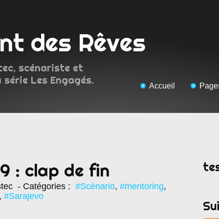
ent des Rêves
tec, scénariste et
a série Les Engagés.
Accueil
Page
te
 : clap de fin
stec
- Catégories :
#Scénario
,
#mentoring
,
,
#Sarajevo
Su