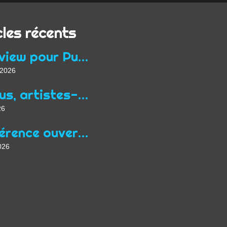
cles récents
Interview pour Purple Hour à propos du programme Focus Queer de Midpoint
t 2026
« Nous, artistes-auteurs, exigeons une nouvelle “loi Jean Zay” adaptée aux conditions actuelles de l’exercice de nos professions »
26
Conférence ouverte au public à Prague en mars dans le cadre de Focus Qeer 2026
026