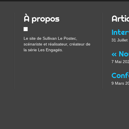
g
t
À propos
Arti
o
g
e
t
Le site de Sullivan Le Postec,
t
31 Juille
scénariste et réalisateur, créateur de
o
la série Les Engagés.
t
h
7 Mai 20
e
c
o
r
9 Mars 2
e
o
f
o
u
r
p
r