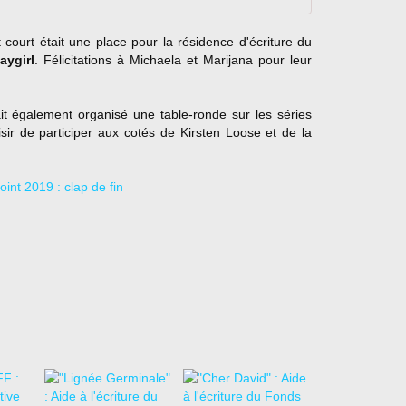
t
o
court était une place pour la résidence d'écriture du
r
laygirl
. Félicitations à Michaela et Marijana pour leur
h
a
d
ait également organisé une table-ronde sur les séries
t
isir de participer aux cotés de Kirsten Loose et de la
h
e
m
o
s
t
a
m
a
z
i
n
g
a
p